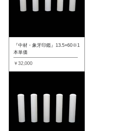
『中材・象牙印鑑』13.5×60※1
本単価
価格
￥32,000