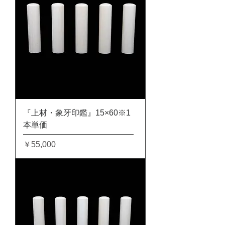
『上材・象牙印鑑』15×60※1
本単価
価格
￥55,000