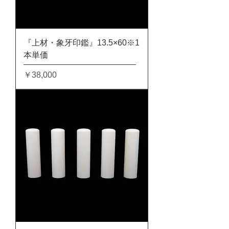
『上材・象牙印鑑』13.5×60※1
本単価
価格
￥38,000