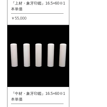
『上材・象牙印鑑』16.5×60※1
本単価
価格
￥55,000
『中材・象牙印鑑』16.5×60※1
本単価