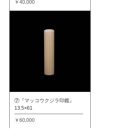
価格
￥40,000
⑦『マッコウクジラ印鑑』
13.5×61
価格
￥60,000