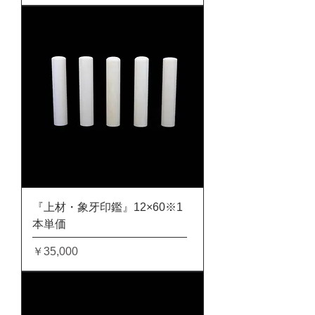
『上材・象牙印鑑』12×60※1
本単価
価格
￥35,000