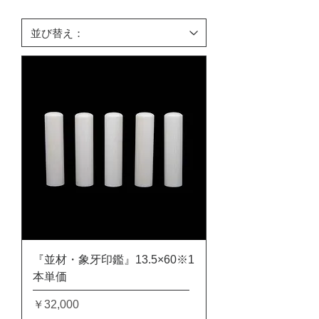
『並材・象牙印鑑』13.5×60※1
本単価
価格
￥32,000