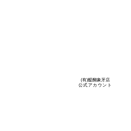
​(有)醍醐象牙店
公式アカウント