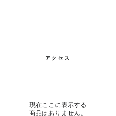
ME
印鑑
製品
端材＆材料
根付&彫刻品
​アクセス
現在ここに表示する
商品はありません。