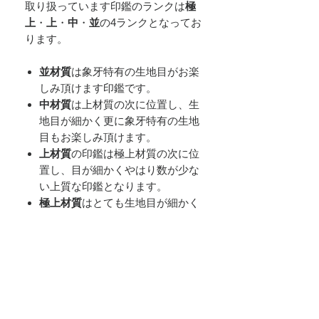
取り扱っています印鑑のランクは
極
上
・
上
・
中
・
並
の4ランクとなってお
ります。
並材質
は象牙特有の生地目がお楽
しみ頂けます印鑑です。
中材質
は上材質の次に位置し、生
地目が細かく更に象牙特有の生地
目もお楽しみ頂けます。
上材質
の印鑑は極上材質の次に位
置し、目が細かくやはり数が少な
い上質な印鑑となります。
極上材質
はとても生地目が細かく
かなり数が少ない素材となりとて
も高価な極上印鑑となります。
​(有)醍醐象牙店