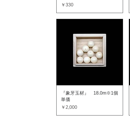
価格
￥330
クイックビュー
『象牙玉材』 18.0m※1個
単価
価格
￥2,000