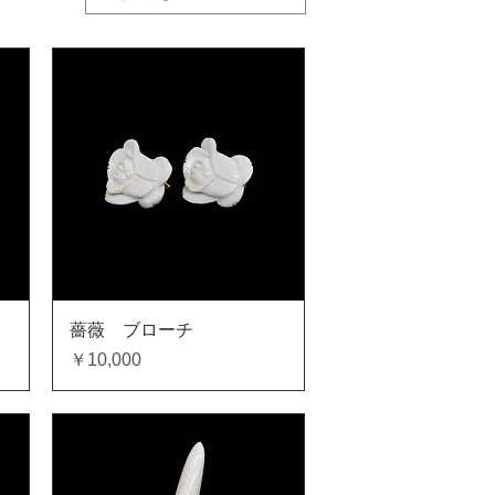
クイックビュー
薔薇 ブローチ
価格
￥10,000