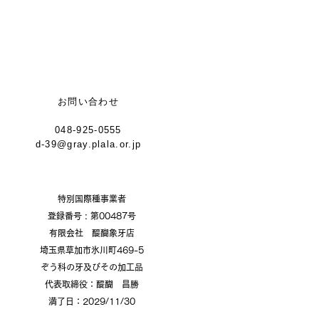
お問い合わせ
048-925-0555
d-39@gray.plala.or.jp
特別国際種事業者
​登録番号 : 第00487号
有限会社 醍醐象牙店
​埼玉県草加市氷川町469-5
ぞう科の牙及びその加工品
代表取締役：醍醐 昌勝
​満了日：2029/11/30