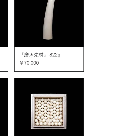
クイックビュー
『磨き先材』 822g
価格
￥70,000