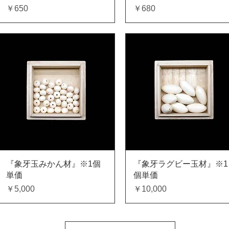
価格
価格
￥650
￥680
クイックビュー
クイックビュー
『象牙玉みかん材』※1個
『象牙ラグビー玉材』※1
単価
個単価
価格
価格
￥5,000
￥10,000