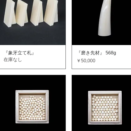
クイックビュー
クイックビュー
『象牙立て札』
『磨き先材』 568g
在庫なし
価格
￥50,000