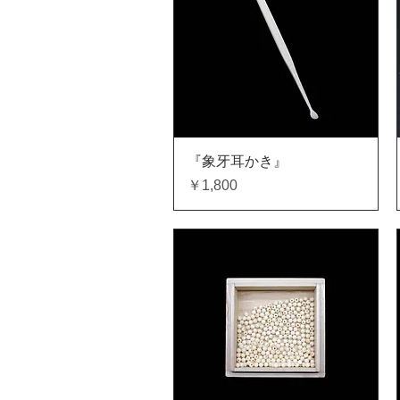
クイックビュー
『象牙耳かき』
価格
￥1,800