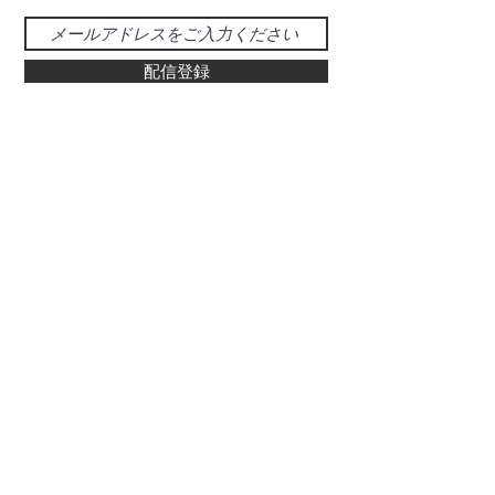
配信登録
お問い合わせ
048-925-0555
d-39@gray.plala.or.jp
特別国際種事業者
​登録番号 : 第00487号
有限会社 醍醐象牙店
​埼玉県草加市氷川町469-5
ぞう科の牙及びその加工品
代表取締役：醍醐 昌勝