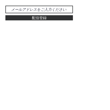
配信登録
お問い合わせ
048-925-0555
d-39@gray.plala.or.jp
特別国際種事業者
​登録番号 : 第00487号
有限会社 醍醐象牙店
​埼玉県草加市氷川町469-5
ぞう科の牙及びその加工品