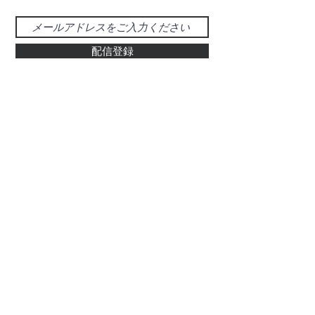
配信登録
お問い合わせ
048-925-0555
d-39@gray.plala.or.jp
特別国際種事業者
​登録番号 : 第00487号
有限会社 醍醐象牙店
​埼玉県草加市氷川町469-5
ぞう科の牙及びその加工品