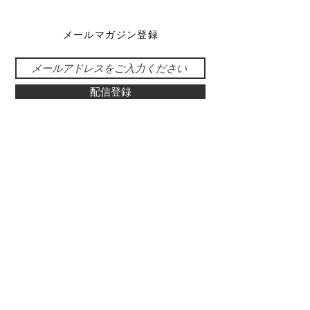
メールマガジン登録
配信登録
お問い合わせ
048-925-0555
d-39@gray.plala.or.jp
特別国際種事業者
​登録番号 : 第00487号
有限会社 醍醐象牙店