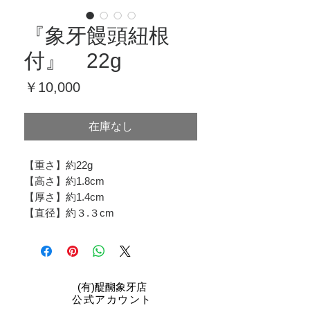
『象牙饅頭紐根
付』 22g
価
￥10,000
格
在庫なし
【重さ】約22g
【高さ】約1.8cm
【厚さ】約1.4cm
【直径】約３.３cm
​(有)醍醐象牙店
公式アカウント