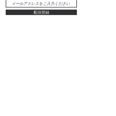
配信登録
お問い合わせ
048-925-0555
d-39@gray.plala.or.jp
特別国際種事業者
​登録番号 : 第00487号
有限会社 醍醐象牙店
​埼玉県草加市氷川町469-5
ぞう科の牙及びその加工品
代表取締役：醍醐 昌勝