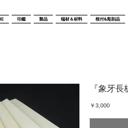
ME
印鑑
製品
端材＆材料
根付&彫刻品
『象牙長板
価
￥3,000
格