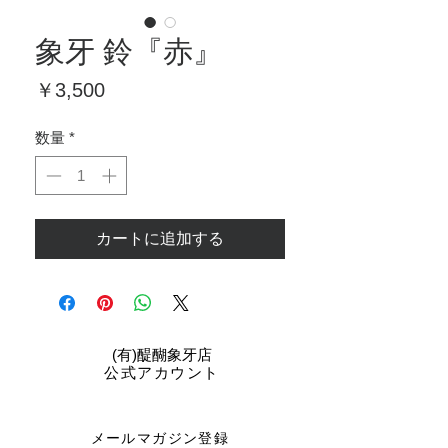
象牙 鈴『赤』
価
￥3,500
格
数量
*
カートに追加する
​(有)醍醐象牙店
公式アカウント
メールマガジン登録