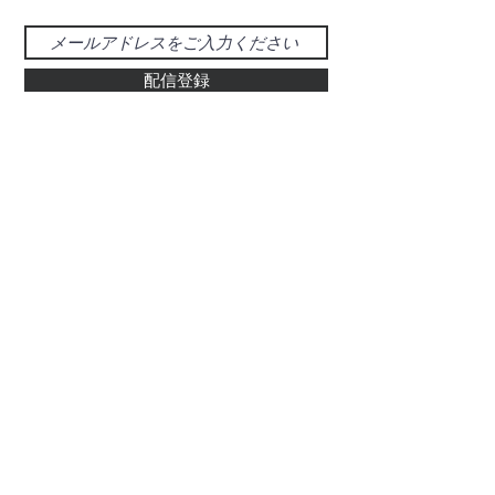
配信登録
お問い合わせ
048-925-0555
d-39@gray.plala.or.jp
特別国際種事業者
​登録番号 : 第00487号
有限会社 醍醐象牙店
​埼玉県草加市氷川町469-5
ぞう科の牙及びその加工品