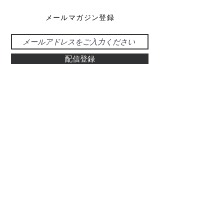
メールマガジン登録
配信登録
お問い合わせ
048-925-0555
d-39@gray.plala.or.jp
特別国際種事業者
​登録番号 : 第00487号
有限会社 醍醐象牙店
​埼玉県草加市氷川町469-5