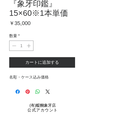
『象牙印鑑』
15×60※1本単価
価
￥35,000
格
数量
*
カートに追加する
名彫・ケース込み価格
​(有)醍醐象牙店
公式アカウント