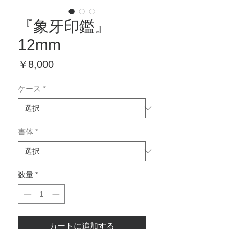
『象牙印鑑』
12mm
価
￥8,000
格
ケース
*
書体
*
数量
*
カートに追加する