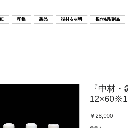
ME
印鑑
製品
端材＆材料
根付&彫刻品
『中材・
12×60※
価
￥28,000
格