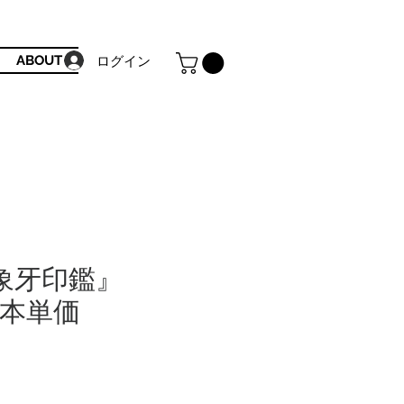
ABOUT
ログイン
象牙印鑑』
1本単価