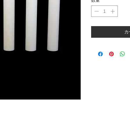
数量
*
カ