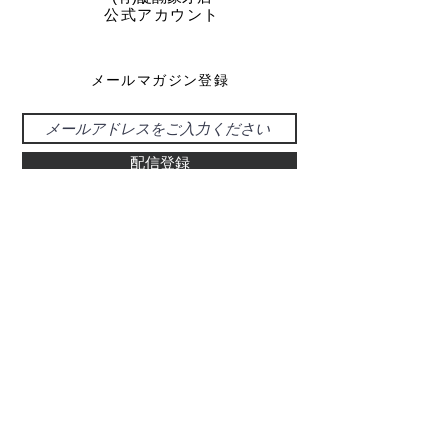
公式アカウント
メールマガジン登録
配信登録
お問い合わせ
048-925-0555
d-39@gray.plala.or.jp
特別国際種事業者
​登録番号 : 第00487号