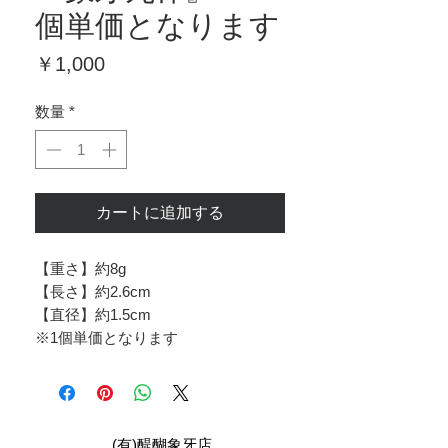
個単価となります
価
￥1,000
格
数量
*
カートに追加する
【重さ】約8g
【長さ】約2.6cm
【直径】約1.5cm
※1個単価となります
​(有)醍醐象牙店