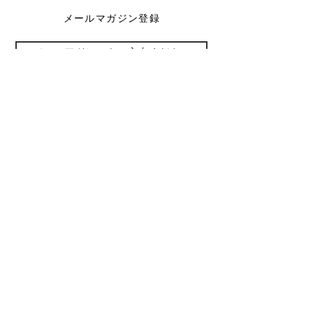
メールマガジン登録
配信登録
お問い合わせ
048-925-0555
d-39@gray.plala.or.jp
特別国際種事業者
​登録番号 : 第00487号
代表取締役：醍醐 昌勝
​満了日：2029/11/30