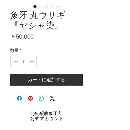
象牙 丸ウサギ
『ヤシャ染』
価
￥50,000
格
数量
*
カートに追加する
​(有)醍醐象牙店
公式アカウント