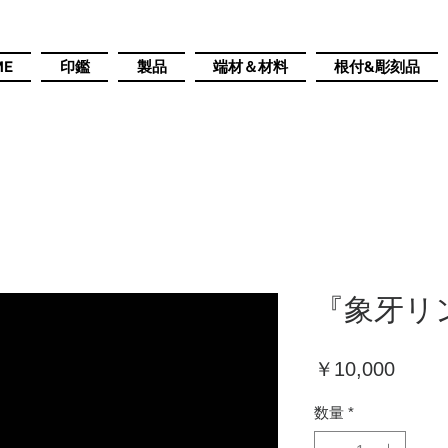
ME
印鑑
製品
端材＆材料
根付&彫刻品
『象牙リ
価
￥10,000
格
数量
*