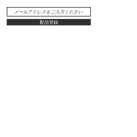
配信登録
お問い合わせ
048-925-0555
d-39@gray.plala.or.jp
特別国際種事業者
​登録番号 : 第00487号
有限会社 醍醐象牙店
​埼玉県草加市氷川町469-5
ぞう科の牙及びその加工品