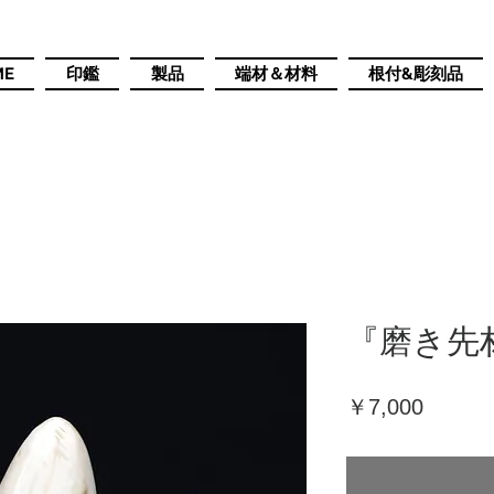
ME
印鑑
製品
端材＆材料
根付&彫刻品
『磨き先材
価
￥7,000
格