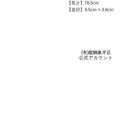
【長さ】78.5cm
【直径】4.5cm × 3.6cm
​(有)醍醐象牙店
公式アカウント