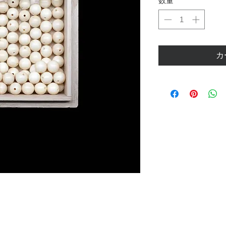
数量
*
カ