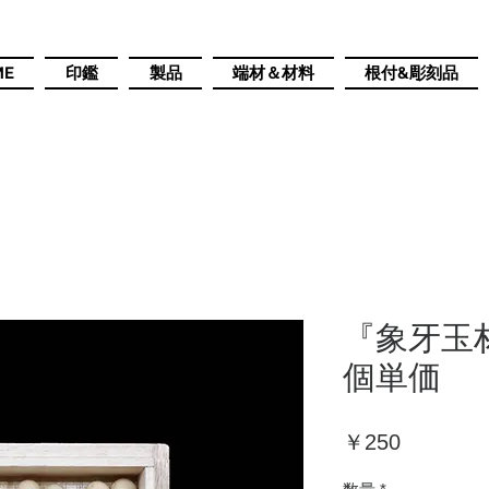
ME
印鑑
製品
端材＆材料
根付&彫刻品
『象牙玉材
個単価
価
￥250
格