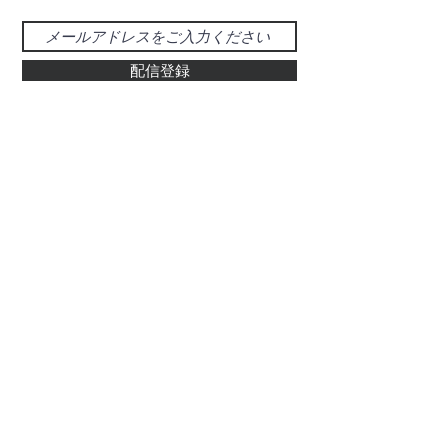
配信登録
お問い合わせ
048-925-0555
d-39@gray.plala.or.jp
特別国際種事業者
​登録番号 : 第00487号
有限会社 醍醐象牙店
​埼玉県草加市氷川町469-5
ぞう科の牙及びその加工品