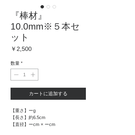
『棒材』
10.0mm※５本セ
ット
価
￥2,500
格
数量
*
カートに追加する
【重さ】ーg
【長さ】約6.5cm
【直径】ーcm × ーcm