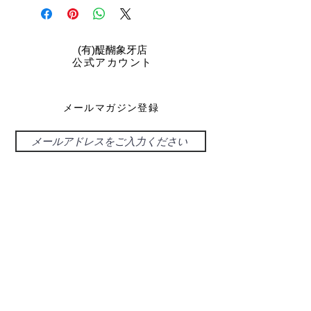
​(有)醍醐象牙店
公式アカウント
メールマガジン登録
配信登録
お問い合わせ
048-925-0555
d-39@gray.plala.or.jp