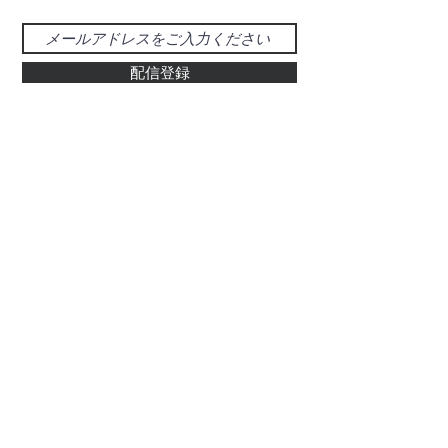
配信登録
お問い合わせ
048-925-0555
d-39@gray.plala.or.jp
特別国際種事業者
​登録番号 : 第00487号
有限会社 醍醐象牙店
​埼玉県草加市氷川町469-5
ぞう科の牙及びその加工品