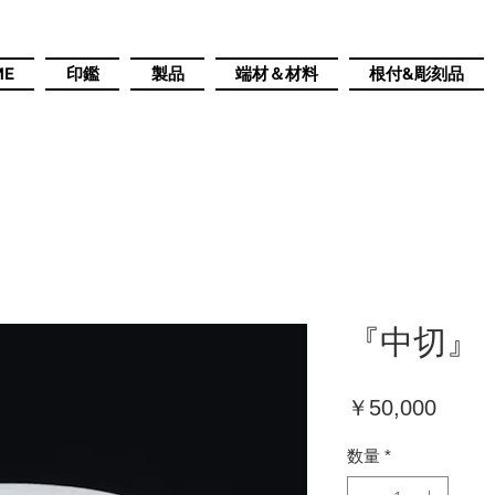
ME
印鑑
製品
端材＆材料
根付&彫刻品
『中切』
価
￥50,000
格
数量
*