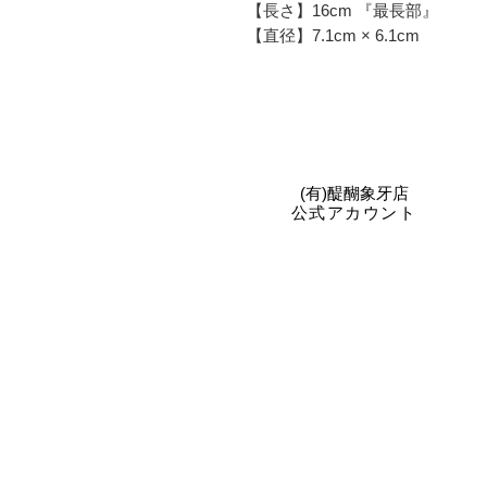
【長さ】16cm 『最長部』
【直径】7.1cm × 6.1cm
​(有)醍醐象牙店
公式アカウント