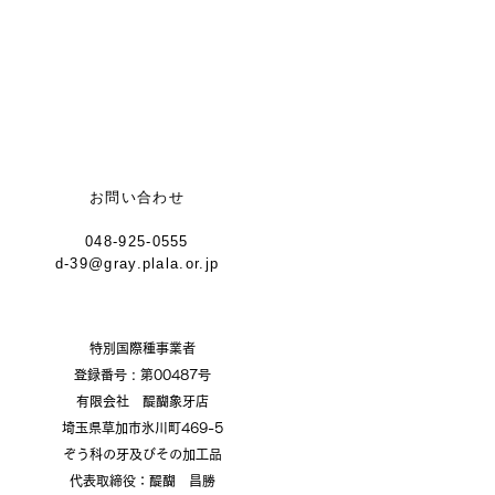
お問い合わせ
048-925-0555
d-39@gray.plala.or.jp
特別国際種事業者
​登録番号 : 第00487号
有限会社 醍醐象牙店
​埼玉県草加市氷川町469-5
ぞう科の牙及びその加工品
代表取締役：醍醐 昌勝