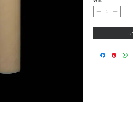
数量
*
カ