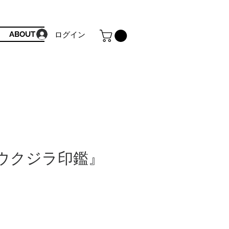
ABOUT
ログイン
ウクジラ印鑑』