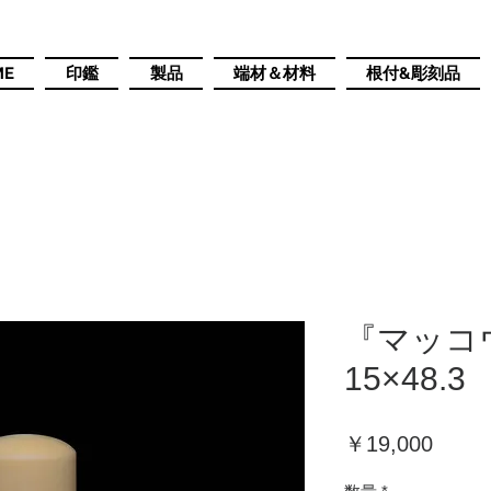
ME
印鑑
製品
端材＆材料
根付&彫刻品
『マッコ
15×48.3
価
￥19,000
格