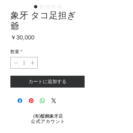
象牙 タコ足担ぎ
爺
価
￥30,000
格
数量
*
カートに追加する
​(有)醍醐象牙店
公式アカウント