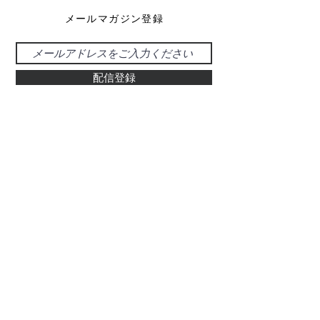
メールマガジン登録
配信登録
お問い合わせ
048-925-0555
d-39@gray.plala.or.jp
特別国際種事業者
​登録番号 : 第00487号
有限会社 醍醐象牙店
​埼玉県草加市氷川町469-5